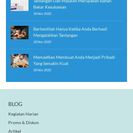
Tantangan Dan Masalah Merupakan Bahan
Bakar Kesuksesan
18 Nov 2020
Berhentilah Hanya Ketika Anda Berhasil
Mengalahkan Tantangan
18 Nov 2020
Memaafkan Membuat Anda Menjadi Pribadi
Yang Semakin Kuat
18 Nov 2020
BLOG
Kegiatan Harian
Promo & Diskon
Artikel